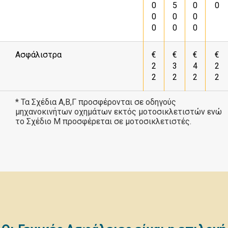
0
5
0
0
0
0
0
0
0
0
Ασφάλιστρα
€
€
€
€
2
3
4
2
2
2
2
2
* Τα Σχέδια Α,Β,Γ προσφέρονται σε οδηγούς
μηχανοκινήτων οχημάτων εκτός μοτοσικλετιστών ενώ
το Σχέδιο Μ προσφέρεται σε μοτοσικλετιστές.