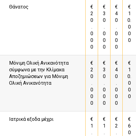
Θάνατος
€
€
€
€
2
3
4
1
0
0
0
0.
.
.
.
0
0
0
0
0
0
0
0
0
0
0
0
Μόνιμη Ολική Ανικανότητα
€
€
€
€
σύμφωνα με την Κλίμακα
2
3
4
1
Αποζημιώσεων για Μόνιμη
0
0
0
0.
Ολική Ανικανότητα
.
.
.
0
0
0
0
0
0
0
0
0
0
0
0
Ιατρικά εξοδα μέχρι
€
€
€
€
1
1
2
6
.
.
.
0