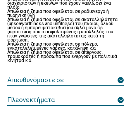
διαχειριστών ή εκείνων που έχουν ναυλώσει ένα
πλοίο.
Απώλεια ή ζημιά που οφείλεται σε ραδιενεργό ή
πυρηνική ύλη.
Απώλεια ή ζημιά που οφείλεται σε ακαταλληλότητα
(unseaworthiness and unfitness) του πλοίου, άλλου
μέσου ή εμπορευματοκιβωτίου αλλά μόνο σε
περίπτωση που ο ασφαλισμένος ή υπάλληλός του
ήταν γνώστες της ακαταλληλότητας κατά τη
φόρτωση.
Απώλεια ή ζημιά που οφείλεται σε πόλεμο,
εγκαταλελειμμένες νάρκες, κατάληψη κ.α.
Απώλεια ή ζημιά που οφείλεται σε απεργούς,
τρομοκράτες ή πρόσωπα που ενεργούν με πολιτικά
κίνητρα κ.ά.
Απευθυνόμαστε σε
Πλεονεκτήματα