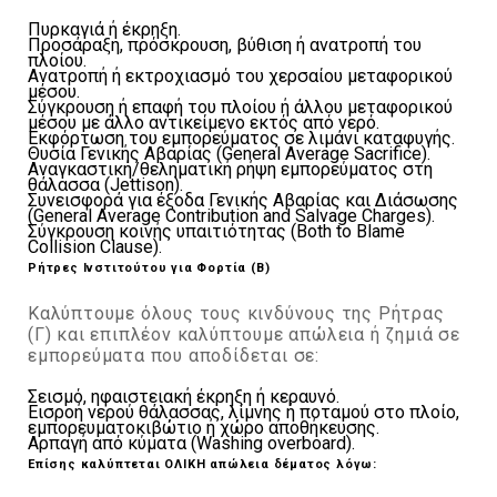
Πυρκαγιά ή έκρηξη.
Προσάραξη, πρόσκρουση, βύθιση ή ανατροπή του
πλοίου.
Ανατροπή ή εκτροχιασμό του χερσαίου μεταφορικού
μέσου.
Σύγκρουση ή επαφή του πλοίου ή άλλου μεταφορικού
μέσου με άλλο αντικείμενο εκτός από νερό.
Εκφόρτωση του εμπορεύματος σε λιμάνι καταφυγής.
Θυσία Γενικής Αβαρίας (General Average Sacrifice).
Αναγκαστική/θεληματική ρήψη εμπορεύματος στη
θάλασσα (Jettison).
Συνεισφορά για έξοδα Γενικής Αβαρίας και Διάσωσης
(General Average Contribution and Salvage Charges).
Σύγκρουση κοινής υπαιτιότητας (Both to Blame
Collision Clause).
Ρήτρες Ινστιτούτου για Φορτία (Β)
Kαλύπτουμε όλους τους κινδύνους της Ρήτρας
(Γ) και επιπλέον καλύπτουμε απώλεια ή ζημιά σε
εμπορεύματα που αποδίδεται σε:
Σεισμό, ηφαιστειακή έκρηξη ή κεραυνό.
Εισροή νερού θάλασσας, λίμνης ή ποταμού στο πλοίο,
εμπορευματοκιβώτιο ή χώρο αποθήκευσης.
Αρπαγή από κύματα (Washing overboard).
Επίσης καλύπτεται ΟΛΙΚΗ απώλεια δέματος λόγω: