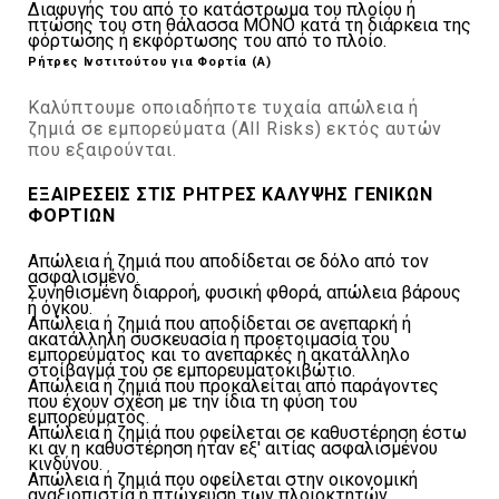
Διαφυγής του από το κατάστρωμα του πλοίου ή
πτώσης του στη θάλασσα ΜΟΝΟ κατά τη διάρκεια της
φόρτωσης ή εκφόρτωσης του από το πλοίο.
Ρήτρες Ινστιτούτου για Φορτία (Α)
Καλύπτουμε οποιαδήποτε τυχαία απώλεια ή
ζημιά σε εμπορεύματα (All Risks) εκτός αυτών
που εξαιρούνται.
ΕΞΑΙΡΕΣΕΙΣ ΣΤΙΣ ΡΗΤΡΕΣ ΚΑΛΥΨΗΣ ΓΕΝΙΚΩΝ
ΦΟΡΤΙΩΝ
Απώλεια ή ζημιά που αποδίδεται σε δόλο από τον
ασφαλισμένο.
Συνηθισμένη διαρροή, φυσική φθορά, απώλεια βάρους
ή όγκου.
Απώλεια ή ζημιά που αποδίδεται σε ανεπαρκή ή
ακατάλληλη συσκευασία ή προετοιμασία του
εμπορεύματος και το ανεπαρκές ή ακατάλληλο
στοίβαγμά του σε εμπορευματοκιβώτιο.
Απώλεια ή ζημιά που προκαλείται από παράγοντες
που έχουν σχέση με την ίδια τη φύση του
εμπορεύματος.
Απώλεια ή ζημιά που οφείλεται σε καθυστέρηση έστω
κι αν η καθυστέρηση ήταν εξ' αιτίας ασφαλισμένου
κινδύνου.
Απώλεια ή ζημιά που οφείλεται στην οικονομική
αναξιοπιστία ή πτώχευση των πλοιοκτητών,